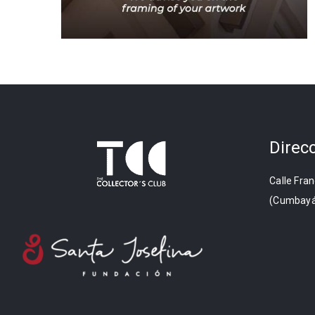
Direc
Calle Fran
(Cumbayá