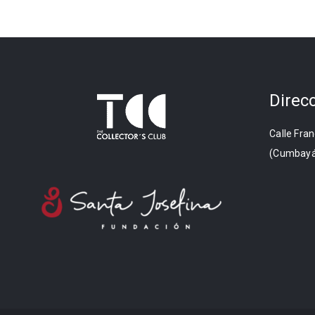
Direc
Calle Fran
(Cumbayá