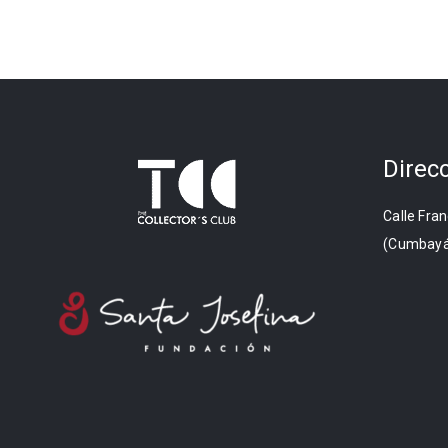
Direc
Calle Fran
(Cumbayá