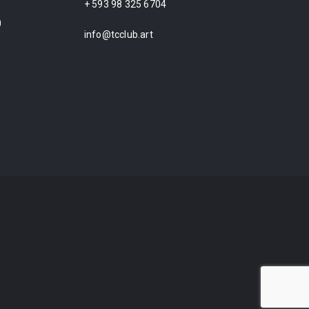
+ 593 98 325 6704
0
info@tcclub.art