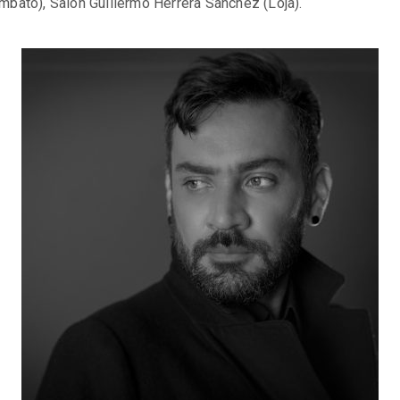
bato), Salón Guillermo Herrera Sánchez (Loja).