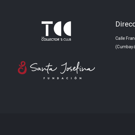
Direc
Calle Fran
(Cumbayá