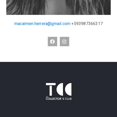
macarmen.herrera@gmail.com
+593987366317